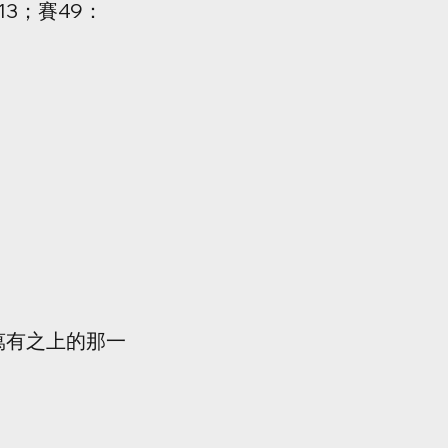
13；賽49：
萬有之上的那一