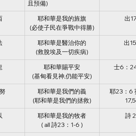
且預備)
西
耶和華是我的旌旗
出1
(必使子民在爭戰中得勝)
法
耶和華是醫治你的
出1
(救脫埃及一切疾病)
龍
耶和華賜平安
士6：24 
(基甸看見神,仍能平安)
努
耶和華是我們的義
耶23：6 
(耶和華是我們的拯救)
17,
以
耶和華是我的牧者
詩 
( all 詩23：1-6 )