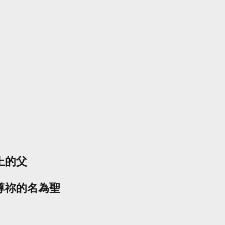
上的父
尊祢的名為聖