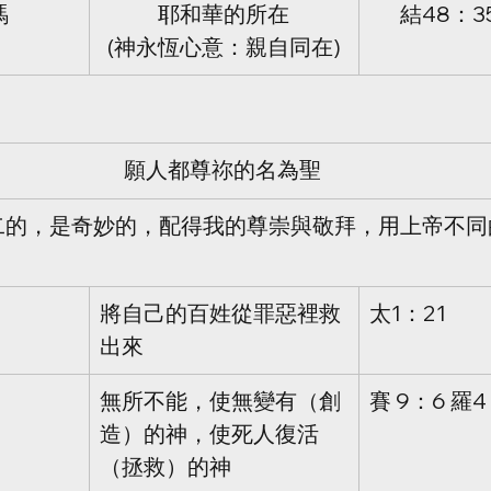
瑪
耶和華的所在
結48：35
(神永恆心意：親自同在)
願人都尊祢的名為聖
二的，是奇妙的，配得我的尊崇與敬拜，用上帝不同
將自己的百姓從罪惡裡救
太1：21
出來
無所不能，使無變有（創
賽 9：6 羅4
造）的神，使死人復活
（拯救）的神