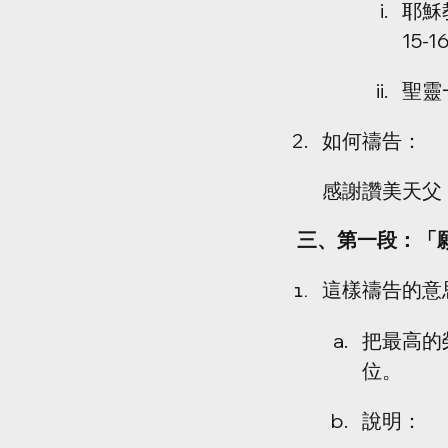
耶穌
15-1
聖靈
如何禱告：
感謝讚美天父
   三、第一段：
這樣禱告的意
把最高的
位。
說明：