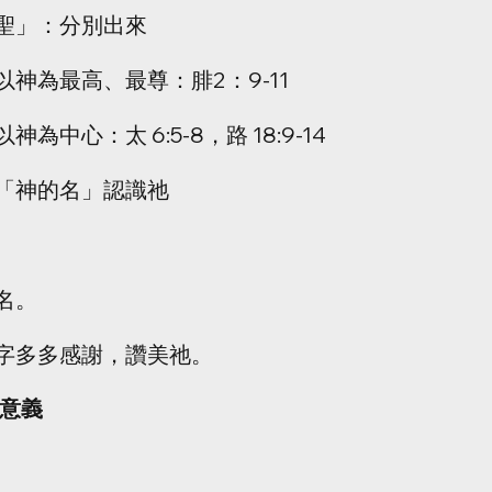
聖」：分別出來
以神為最高、最尊：腓2：9-11
以神為中心：太 6:5-8，路 18:9-14
「神的名」認識祂 
名。
字多多感謝，讚美祂。
其意義