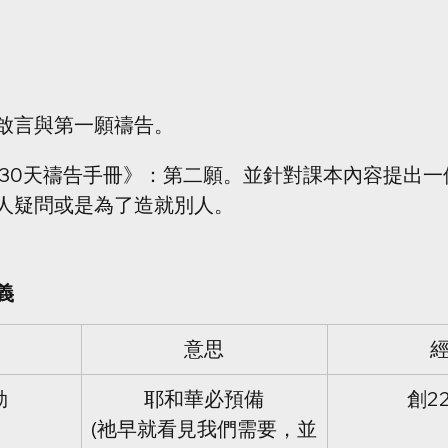
啟言與第一願禱告。
 30天禱告手冊》：第二願。並針對課本內容提出
人疑問或是為了造就別人。
義
意思
勒
耶和華必預備
創2
(祂早就看見我們需要，並