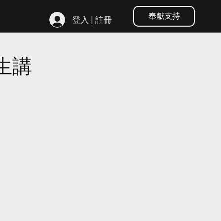
奉獻支持
登入 | 註冊
生講