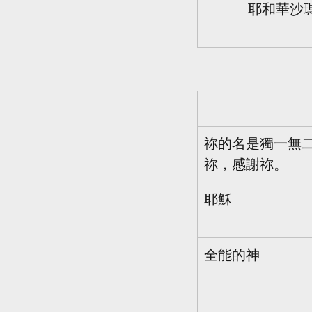
耶和華沙
祢的名是獨一無
祢，感謝祢。 
耶穌
全能的神