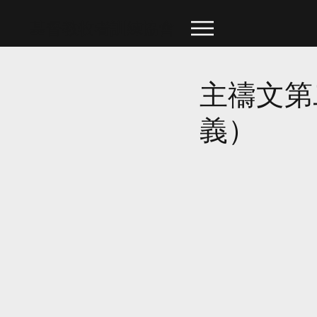
​基督教牧者訓練協會
主禱文第
義）