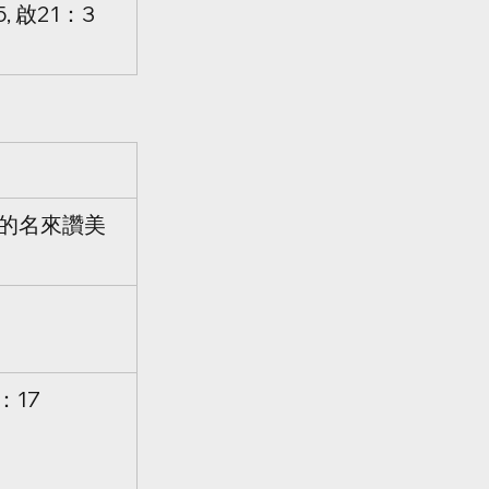
, 啟21：3
的名來讚美
：17