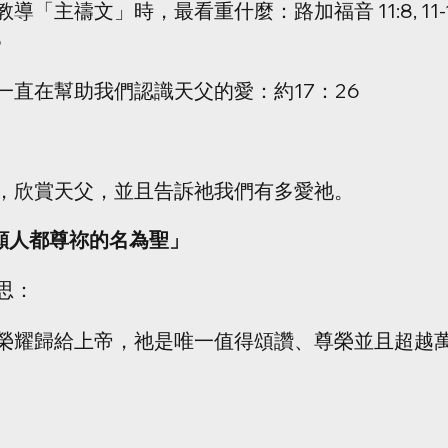
教導「主禱文」時，最看重什麼：路加福音 11:8, 11-
6
一直在幫助我們認識天父的愛：約17：26
，欣賞天父，並且告訴祂我們有多愛祂。
「願人都尊祢的名為聖」
思：
榮耀歸給上帝，祂是唯一值得頌讚、尊榮並且超越