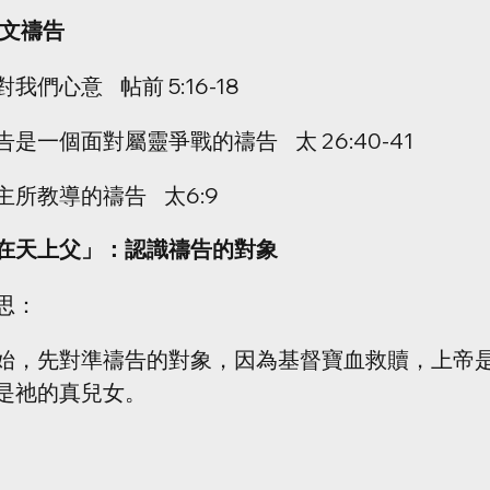
文禱告 
心意    帖前 5:16-18
一個面對屬靈爭戰的禱告    太 26:40-41
教導的禱告    太6:9
在天上父」：認識禱告的對象
思：
始，先對準禱告的對象，因為基督寶血救贖，上帝
是祂的真兒女。