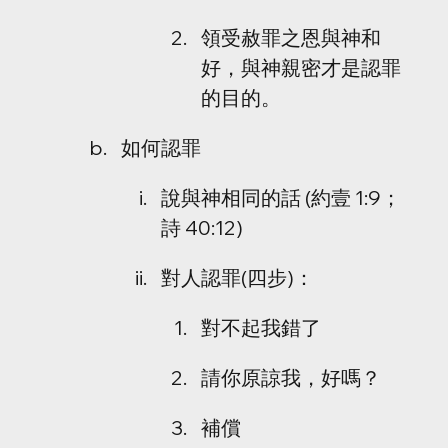
領受赦罪之恩與神和
好，與神親密才是認罪
的目的。
如何認罪
說與神相同的話 (約壹 1:9；
詩 40:12)
對人認罪(四步)：
對不起我錯了
請你原諒我，好嗎？
補償