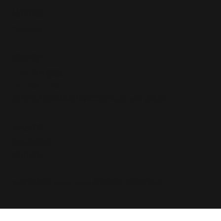
社群媒體
Youtube
​聯絡我們
LINE官方帳號
02-2363-7186
台北市大安區羅斯福路三段283巷14弄15號1樓
安全政策
隱私權政策
使用條款​
© 版權所有 2025-2033 基督教牧者訓練協會