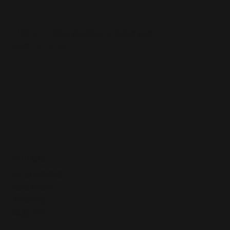
Christian Pastoral Training Association, CPTA
社團法人中華民國基督教牧者訓練協會
統編：81584291
主禱文第二課｜啟言與第一願（學生講
義）
常用連結
領袖訓練學校
領袖資源中心
​台灣啟發
​奉獻支持