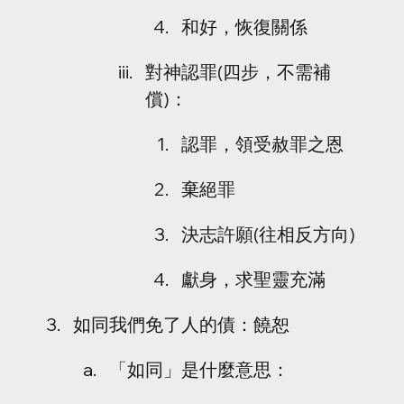
和好，恢復關係
對神認罪(四步，不需補
償)：
認罪，領受赦罪之恩
棄絕罪
決志許願(往相反方向) 
獻身，求聖靈充滿
如同我們免了人的債：饒恕
「如同」是什麼意思：