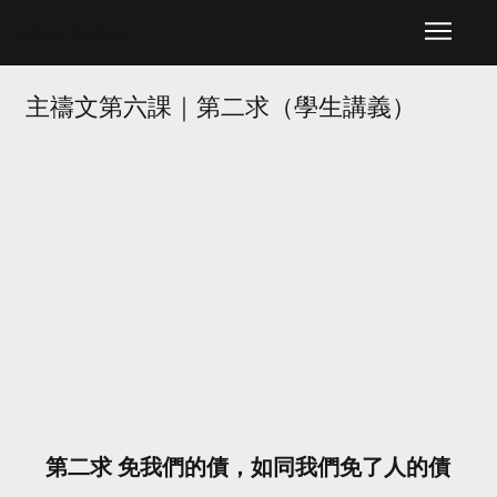
​基督教牧者訓練協會
主禱文第六課｜第二求（學生講義）
第二求 免我們的債，如同我們免了人的債