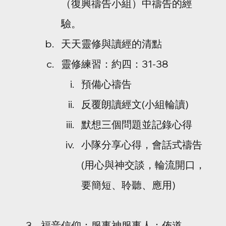
（復興禱告小組）中禱告的經
驗。
天天靈修與讀經的清點
靈修練習：約四：31-38
預備心禱告
反覆朗讀經文(小組輪讀)
默想三個問題並記錄心得
小隊分享心得，會話式禱告
(用心與神交談，輪流開口，
要簡短、聆聽、應用)
福音信仰：服事神服事人：佈道