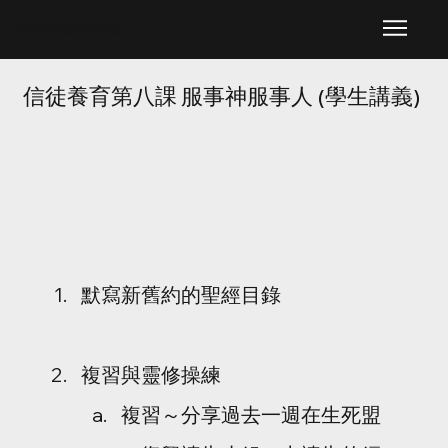
​基督教牧者訓練協會
信徒養育第八課 服事神服事人 (學生講義)
默寫新舊約的聖經目錄
複習與靈修操練
複習～分享過去一週在生死盟