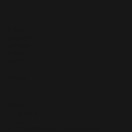
常用連結
領袖訓練學校
領袖資源中心
​台灣啟發
​奉獻支持
社群媒體
Youtube
​聯絡我們
LINE官方帳號
02-2363-7186
台北市大安區羅斯福路三段283巷14弄15號1樓