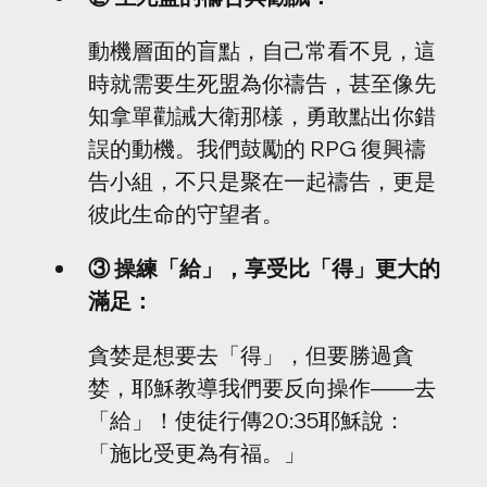
動機層面的盲點，自己常看不見，這
時就需要生死盟為你禱告，甚至像先
知拿單勸誡大衛那樣，勇敢點出你錯
誤的動機。我們鼓勵的 RPG 復興禱
告小組，不只是聚在一起禱告，更是
彼此生命的守望者。
③ 操練「給」，享受比「得」更大的
滿足：
貪婪是想要去「得」，但要勝過貪
婪，耶穌教導我們要反向操作——去
「給」！使徒行傳20:35耶穌說：
「施比受更為有福。」