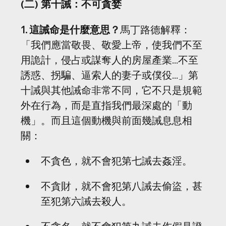
(二) 第十誡：不可貪婪
1. 這誡命是什麼意思？
馬丁路德解釋：
「我們應當敬畏、敬愛上帝，使我們不至
用詭計，侵占或謀奪人的房屋產業...不至
誘惑、拐騙、逼索人的妻子或僕役...」第
十誡與其他誡命非常不同，它不只是規範
外在行為，而是直指我們最深處的「動
機」。而且這個動機與前面幾誡息息相
關：
不貪色，就不會犯第七誡去姦淫。
不貪財，就不會犯第八誡去偷盜，甚
至犯第六誡去殺人。