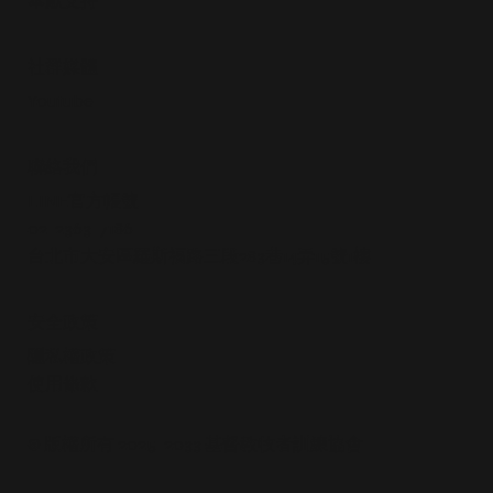
​奉獻支持
社群媒體
Youtube
​聯絡我們
LINE官方帳號
02-2363-7186
台北市大安區羅斯福路三段283巷14弄15號1樓
安全政策
隱私權政策
使用條款​
© 版權所有 2025-2033 基督教牧者訓練協會