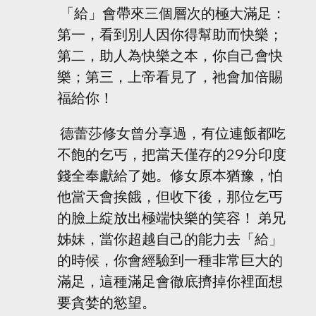
 「給」會帶來三個層次的極大滿足：
第一，看到別人因你得幫助而快樂；
第二，助人為快樂之本，你自己會快
樂；第三，上帝看見了，祂會加倍賜
福給你！
 德蕾莎修女曾分享過，有位連飯都吃
不飽的乞丐，把當天僅存的29分印度
錢全奉獻給了她。修女原本猶豫，怕
他當天會挨餓，但收下後，那位乞丐
的臉上綻放出極端快樂的笑容！ 弟兄
姊妹，當你超越自己的能力去「給」
的時候，你會經驗到一種非常巨大的
滿足，這種滿足會徹底擠掉你裡面想
要貪婪的慾望。