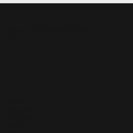
Christian Pastoral Training Association, CPTA
社團法人中華民國基督教牧者訓練協會
統編：81584291
十誡與屬靈爭戰：第二課 如何打贏屬靈爭
戰(講師講義)
常用連結
領袖訓練學校
領袖資源中心
​台灣啟發