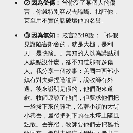
② 因為受傷：
 當你受了某個人的傷
害，你就特別容易去論斷、批評他，
甚至用不實的話破壞他的名譽。
③ 因為無知：
 箴言25:18說：「作假
見證陷害鄰舍的，就是大槌，是利
刀，是快箭。」無知的人以為講點別
人缺點沒什麼，卻不知道那有多傷
人。我分享一個故事：美國中西部小
鎮有對夫婦捏造謠言，說牧師有外
遇。後來證明是假的，他們跑來道
歉。牧師原諒了他們，但要求他們把
一袋拔下來的雞毛，沿著小鎮的大街
小巷丟，最後把剩下的在水塔上隨風
飄散。丟完後，牧師要他們去把雞毛