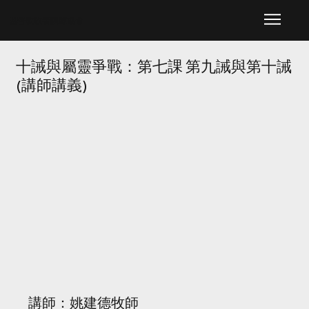
​基督教牧者訓練協會
十誡與屬靈爭戰：第七課 第九誡與第十誡
(講師講義)
講師：姚建德牧師