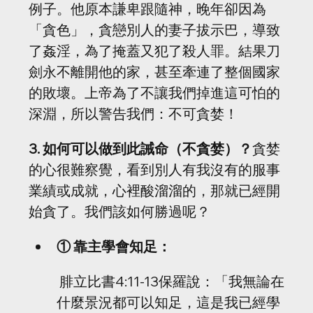
例子。他原本謙卑跟隨神，晚年卻因為
「貪色」，貪戀別人的妻子拔示巴，導致
了姦淫，為了掩蓋又犯了殺人罪。結果刀
劍永不離開他的家，甚至牽連了整個國家
的敗壞。上帝為了不讓我們掉進這可怕的
深淵，所以警告我們：不可貪婪！
3. 如何可以做到此誡命（不貪婪）？
貪婪
的心很難察覺，看到別人有我沒有的服事
業績或成就，心裡酸溜溜的，那就已經開
始貪了。我們該如何勝過呢？
① 靠主學會知足：
 腓立比書4:11-13保羅說：「我無論在
什麼景況都可以知足，這是我已經學