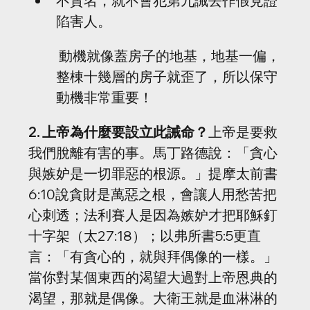
不貪名，就不會犯第九誡去作假見證
陷害人。
 動機就像蓋房子的地基，地基一偏，
整棟十幾層的房子就歪了，所以保守
動機非常重要！
2. 上帝為什麼要設立此誡命？
上帝是要救
我們脫離有害的事。馬丁路德說：「貪心
與嫉妒是一切罪惡的根源。」提摩太前書
6:10說貪財是萬惡之根，會讓人用愁苦把
心刺透；法利賽人是因為嫉妒才把耶穌釘
十字架（太27:18）；以弗所書5:5更直
言：「有貪心的，就與拜偶像的一樣。」
當你對某個東西的渴望大過對上帝恩典的
渴望，那就是偶像。大衛王就是血淋淋的