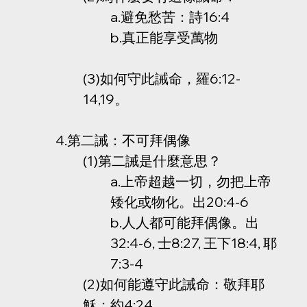
a.避免愁苦：詩16:4
b.真正能享受萬物
(3)如何守此誡命，羅6:12-
14,19。
4.第二誡：不可拜偶像
(1)第二誡是什麼意思？
a.上帝超越一切，勿把上帝
矮化或物化。出20:4-6
b.人人都可能拜偶像。出
32:4-6, 士8:27, 王下18:4, 耶
7:3-4
(2)如何能遵守此誡命：敬拜耶
穌：約4:24