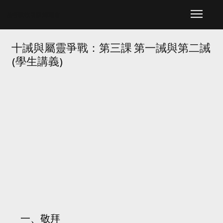
​基督教牧者訓練協會
十誡與屬靈爭戰：第三課 第一誡與第二誡
(學生講義)
一、敬拜