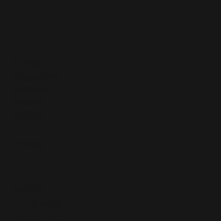
戰(學生講義)
常用連結
領袖訓練學校
領袖資源中心
​台灣啟發
​奉獻支持
社群媒體
Youtube
​聯絡我們
LINE官方帳號
02-2363-7186