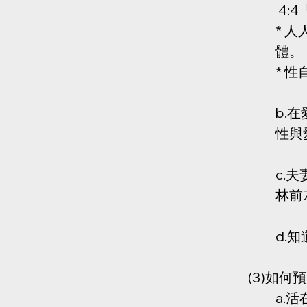
 4
* 
體。
* 
b.在
性與
c.
林前7
d.
(3)如何
a.