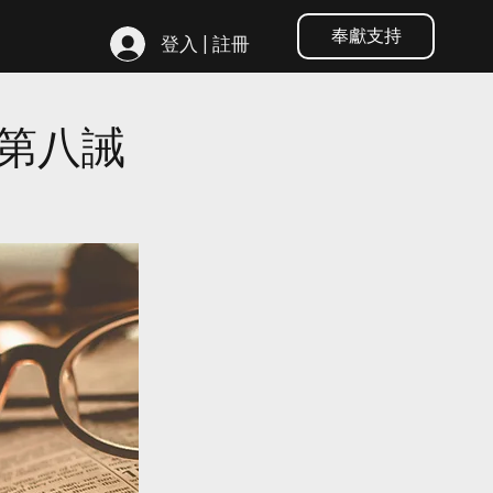
奉獻支持
登入 | 註冊
第八誡