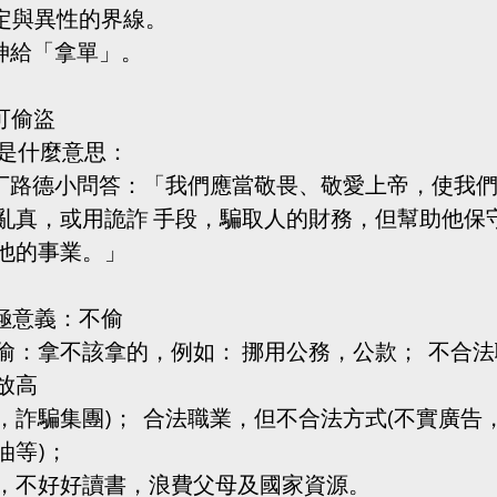
設定與異性的界線。
求神給「拿單」。
可偷盜
命是什麼意思：
馬丁路德小問答：「我們應當敬畏、敬愛上帝，使我
亂真，或用詭詐 手段，騙取人的財務，但幫助他保
他的事業。」
消極意義：不偷
偷：拿不該拿的，例如： 挪用公務，公款；  不合法
放高
，詐騙集團)；  合法職業，但不合法方式(不實廣告
油等)；
，不好好讀書，浪費父母及國家資源。