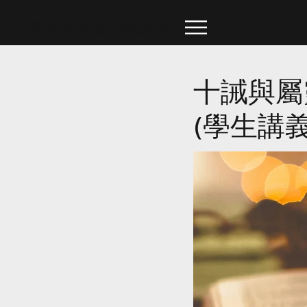
​基督教牧者訓練協會
十誡與屬
(學生講義