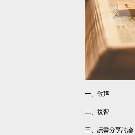
一、敬拜
二、複習
三、讀書分享討論