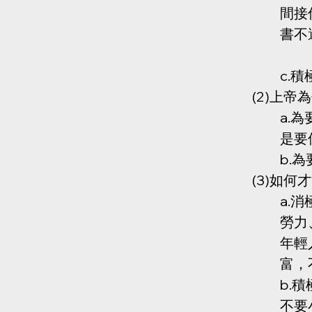
間接
書不
c.
(2)上
a.
是要
b.
(3)如何
a.消
勞力
年輕
富，
b.積
不要