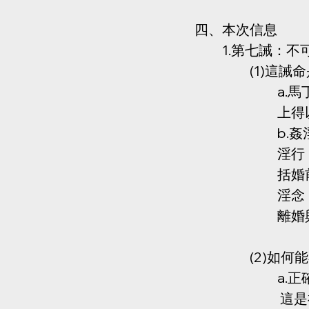
四、本次信息
1.第七誡：不
(1)這誡
a.
上得
b.
淫行
括婚
淫念：
離婚與
(2)如何
a.正
 這