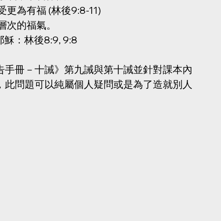
更為有福 (林後9:8-11)
層次的福氣。
耶穌：林後8:9, 9:8
天禱告手冊－十誡》第九誡與第十誡並針對課本內
問題，此問題可以純屬個人疑問或是為了造就別人