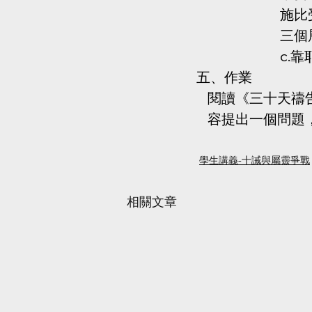
施比受
三個
c.靠
五、作業
    閱讀《三十
    容提出一個
學生講義-十誡與屬靈爭戰
相關文章