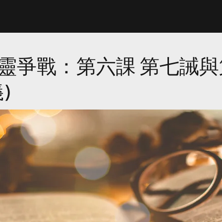
靈爭戰：第六課 第七誡與
)