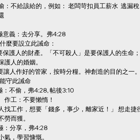
偷：不給該給的，例如： 老闆苛扣員工薪水  逃漏稅 
還
積極意義：去分享。弗4:28 
帝為什麼要設立此誡命：
為要保護人的財產。「不可殺人」是要保護人的生命
保護人的婚姻。
為要讓人作好的管家，按時分糧。神創造的目的之一
才能守此誡命
極：不偷，弗4:28, 帖後3:10
、作工：不要懶惰！
人找工作，想要「錢多，事少，離家近！」 想走捷
不勞而獲。
極：分享，弗4:28
小氣，學習慷慨。