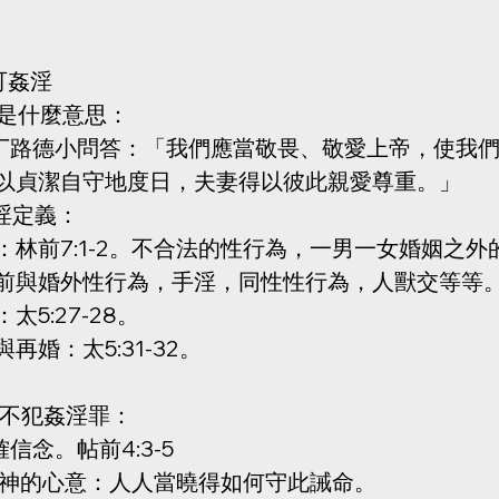
可姦淫
命是什麼意思：
馬丁路德小問答：「我們應當敬畏、敬愛上帝，使我
以貞潔自守地度日，夫妻得以彼此親愛尊重。」
姦淫定義：
：林前7:1-2。不合法的性行為，一男一女婚姻之
前與婚外性行為，手淫，同性性行為，人獸交等等
太5:27-28。
再婚：太5:31-32。
能不犯姦淫罪：
確信念。帖前4:3-5
是神的心意：人人當曉得如何守此誡命。