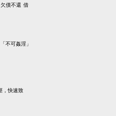
欠債不還  借
；「不可姦淫」
。
徑，快速致