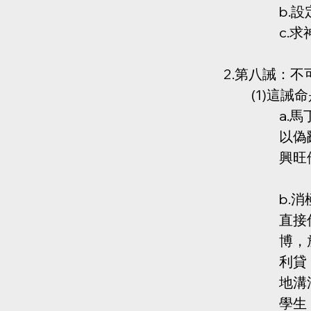
b.
c.
2.第八誡：不
(1)這誡
a.
以偽
興旺
b.
直接
博，
利貸
地溝
學生