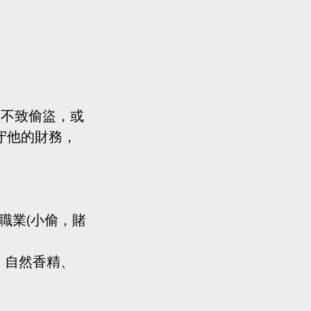
們不致偷盜，或
守他的財務，
職業(小偷，賭
，自然香精、