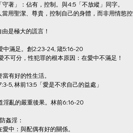
:4「守著」：佔有，控制。與4:5「不放縱」同字。
人人當用聖潔、尊貴，控制自己的身體，而非用情慾
性自由是極大的謊言！
愛中滿足。創2:23-24, 箴5:16-20
愛不可分，性犯罪的根本原因：在愛中不滿足！
夫妻當有好的性生活。
:3-5, 林前13:5「愛是不求自己的益處」
知道淫亂的嚴重後果。林前6:16-20
預防姦淫：
活在愛中：與配偶有好的關係。