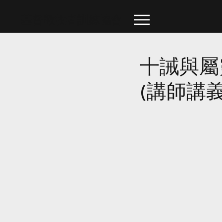
​基督教牧者訓練協會
十誡與屬
(講師講義