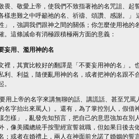
敬畏、敬愛上帝，使我們不致指著祂的名咒詛、起
各樣患難之中呼籲祂的名、祈禱、頌讚、感謝。」 
性」，強調我們跟神之間的關係；你怎麼使用祂的
確。這條誡命有消極跟積極兩方面的意義：
要妄用、濫用神的名
文裡，其實比較好的翻譯是「不要妄用神的名」。
私利、利益，隨便亂用神的名，或者把神的名跟不
起。
的名字抬出來罵人）。還有，為了掌控別人，假借
樣怎樣」，亂發先知預言，把自己的意思強加在別
外，像美國總統手按聖經宣誓就職，但如果日後去
名；或者在婚禮上，兩人在神面前允諾了婚姻的誓