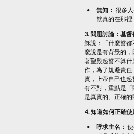
無知：
 很多
就真的在那裡
3. 問題討論：基
穌說：「什麼誓都
麼說是有背景的，
著聖殿起誓不算什
作，為了規避責任
實，上帝自己也起誓
有不對，重點是「
是真實的、正確的
4. 知道如何正確
呼求主名：
 