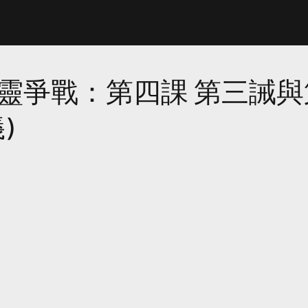
靈爭戰：第四課 第三誡與
)