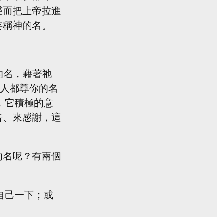
聲而把上帝拉進
妄稱神的名。
願人都尊你的名
，它積極的意
告、來感謝，這
的名呢？有兩個
自己一下；或