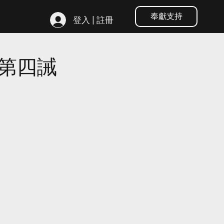
奉獻支持
登入 | 註冊
第四誡