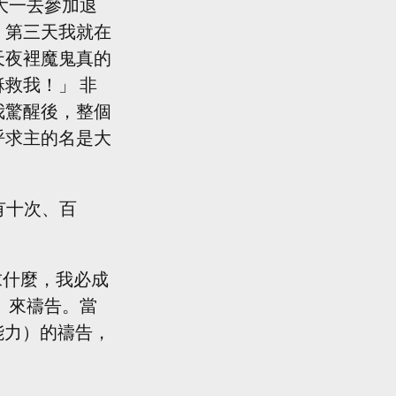
大一去參加退
。第三天我就在
天夜裡魔鬼真的
救我！」 非
我驚醒後，整個
呼求主的名是大
有十次、百
論求什麼，我必成
」來禱告。當
能力）的禱告，