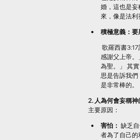
婚，這也是妄
來，像是法利
積極意義：要
 歌羅西書3:17說：「無論做什麼，或說話或行事，都要奉主耶穌的名，藉著祂
感謝父上帝。
為聖。」 其
思是告訴我們
是非常棒的。
2. 人為何會妄稱
主要原因：
害怕：
 缺乏
者為了自己的