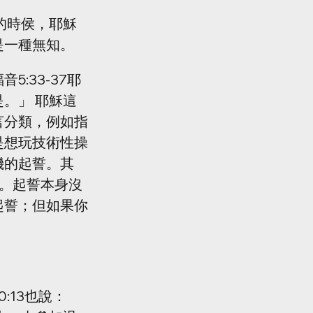
的時侯，耶穌
是一種無知。
:33-37耶
。」 耶穌這
言分類，例如指
是想玩技術性操
機的起誓。其
）。起誓本身沒
起誓；但如果你
:13也說：