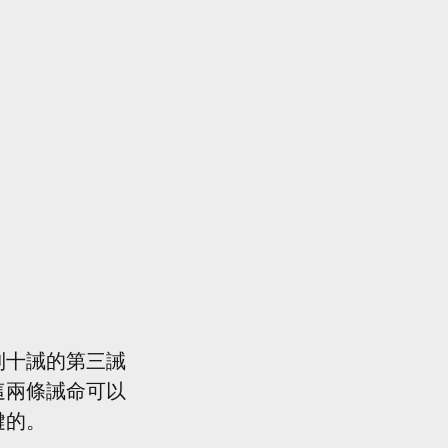
到十誡的第三誡
這兩條誡命可以
鍵的。