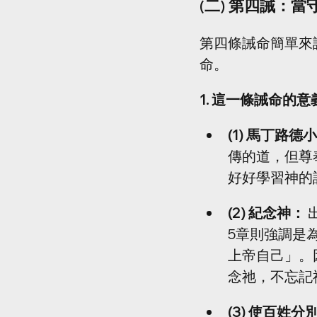
(二) 第四誡：當
第四條誡命簡單來
命。
1. 這一條誡命的
(1) 馬丁路德
傳的道，但尊
好好學習神的
(2) 紀念神：
5章則強調是
上帝自己」。
念祂，不忘記
(3) 使百姓分