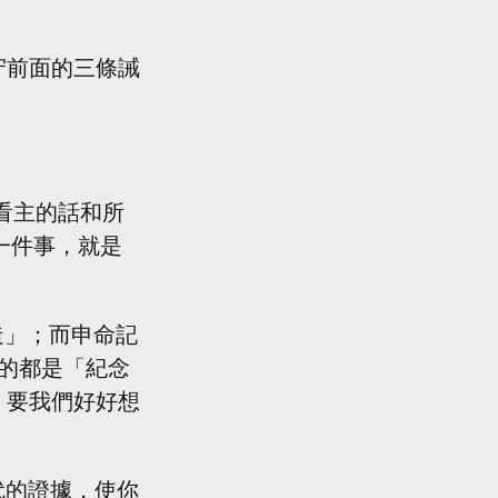
守前面的三條誡
看主的話和所
一件事，就是
造」；而申命記
的都是「紀念
，要我們好好想
代代的證據，使你