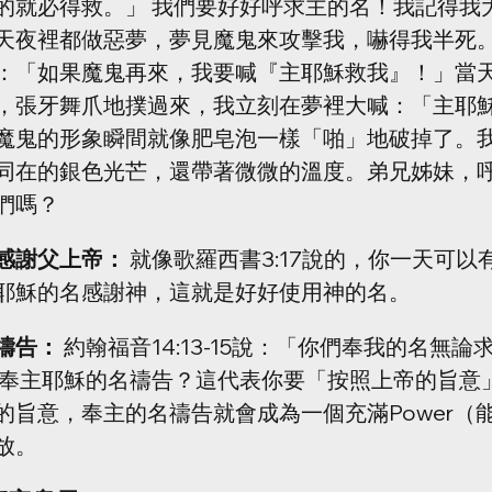
的就必得救。」 我們要好好呼求主的名！我記得我
天夜裡都做惡夢，夢見魔鬼來攻擊我，嚇得我半死
：「如果魔鬼再來，我要喊『主耶穌救我』！」當
，張牙舞爪地撲過來，我立刻在夢裡大喊：「主耶穌
魔鬼的形象瞬間就像肥皂泡一樣「啪」地破掉了。
同在的銀色光芒，還帶著微微的溫度。弟兄姊妹，
們嗎？
感謝父上帝：
 就像歌羅西書3:17說的，你一天可以
耶穌的名感謝神，這就是好好使用神的名。
禱告：
 約翰福音14:13-15說：「你們奉我的名無
叫奉主耶穌的名禱告？這代表你要「按照上帝的旨意
的旨意，奉主的名禱告就會成為一個充滿Power（
放。