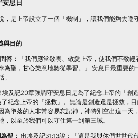
守安息日
說，是上帝設立了一個「機制」，讓我們能夠去遵
意義與目的
小問答：
「我們應當敬畏、敬愛上帝，使我們不致輕
奉為聖，甘心樂意地聽從學習。」 安息日最重要的
話。
 出埃及記20章強調守安息日是為了紀念上帝的「創
為了紀念上帝的「拯救」。無論是創造還是拯救，目
因為墮落的人非常容易忘記神，神特別空出這一天
祂，以至於我們可以守住第一到第三誡。
別為聖：
 出埃及記31:13說：「這是我與你們世世