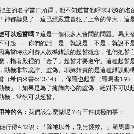
人把主的名字當口頭禪，他不知道當他呼求耶穌的名
！神都聽見了，這已經嚴重冒犯了上帝的偉大，這
督徒可以起誓嗎？
這是一個很多人會問的問題。馬太福音5
不可起……你們的話，是，就說是；不是，就說不是
因為當時法利賽人教導錯誤的起誓觀念，他們把誓
麼，指著殿裡的「金子」起誓才要遵守。這種起誓
，動機非常詭詐、虛偽。耶穌指責的是這種錯誤動
（希伯來書6:13-14），保羅也起誓（羅馬書1:9
動機」！如果是為了掩飾內心的虛偽，絕對不可以
動機，當然可以起誓。
使用神的名：
我們該怎麼做呢？有三件積極的事：
使徒行傳4:12說：「除祂以外，別無拯救。」羅馬書10