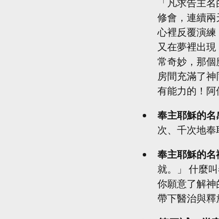
「凡求告主名
修會，連續兩
心裡反覆演練
又在夢裡出現
常奇妙，那個
房間充滿了神
有能力的！阿
奉主耶穌的名
次、千次地奉
奉主耶穌的名
就。」 什麼
你願意了解神
帶下醫治與釋