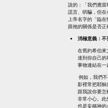
說的：「我們應當
謊言、哄騙，但在
上帝名字的「臨在
跟祂的關係是否正
消極意義：不
在舊約希伯來
達到你自己的
事物連結在一
 例如，我們不要用上帝的名字來講無聊的話、講謊話、甚至咒罵人（像西方電
影裡常把耶穌
跟我說你要怎
非常小心。此
也是妄稱神的