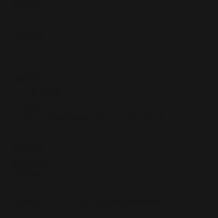
​奉獻支持
社群媒體
Youtube
​聯絡我們
LINE官方帳號
02-2363-7186
台北市大安區羅斯福路三段283巷14弄15號1樓
安全政策
隱私權政策
使用條款​
© 版權所有 2025-2033 基督教牧者訓練協會