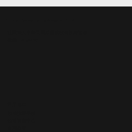
Christian Pastoral Training Association, CPTA
社團法人中華民國基督教牧者訓練協會
統編：81584291
常用連結
領袖訓練學校
領袖資源中心
​台灣啟發