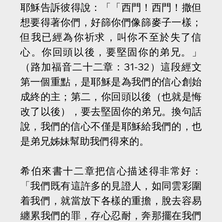
耶穌告訴彼得說：「「西門！西門！撒但
想要得著你們，好篩你們像篩麥子一樣；
但我已經為你祈求，叫你不至於失了信
心。你回頭以後，要堅固你的弟兄。」
（路加福音二十二章：31-32）這段經文
第一個重點，是耶穌是為我們的信心創始
成終的主；第二，你回頭以後（也就是悔
改了以後），要去堅固你的弟兄。換句話
說，我們的信心不僅是耶穌給我們的，也
是弟兄姊妹幫助我們得來的。
希伯來書十二章把信心描述得非常好：
「我們既有這許多的見證人，如同雲彩圍
着我們，就當放下各樣的重擔，脫去容易
纏累我們的罪，存心忍耐，奔那擺在我們