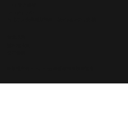
LINE官方帳號
02-2363-7186
台北市大安區羅斯福路三段283巷14弄15號1樓
安全政策
隱私權政策
使用條款​
© 版權所有 2025-2033 基督教牧者訓練協會