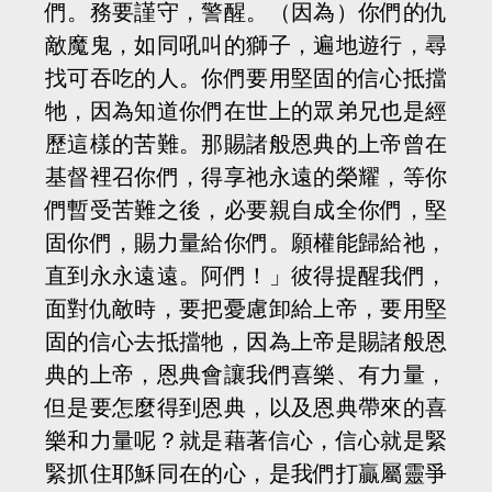
們。務要謹守，警醒。（因為）你們的仇
敵魔鬼，如同吼叫的獅子，遍地遊行，尋
找可吞吃的人。你們要用堅固的信心抵擋
牠，因為知道你們在世上的眾弟兄也是經
歷這樣的苦難。那賜諸般恩典的上帝曾在
基督裡召你們，得享祂永遠的榮耀，等你
們暫受苦難之後，必要親自成全你們，堅
固你們，賜力量給你們。願權能歸給祂，
直到永永遠遠。阿們！」彼得提醒我們，
面對仇敵時，要把憂慮卸給上帝，要用堅
固的信心去抵擋牠，因為上帝是賜諸般恩
典的上帝，恩典會讓我們喜樂、有力量，
但是要怎麼得到恩典，以及恩典帶來的喜
樂和力量呢？就是藉著信心，信心就是緊
緊抓住耶穌同在的心，是我們打贏屬靈爭