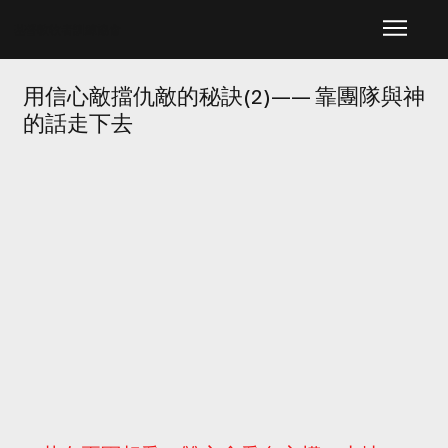
​基督教牧者訓練協會
用信心敵擋仇敵的秘訣(2)—— 靠團隊與神
的話走下去