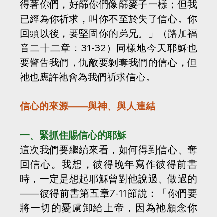
得著你們，好篩你們像篩麥子一樣；但我
已經為你祈求，叫你不至於失了信心。你
回頭以後，要堅固你的弟兄。」（路加福
音二十二章：31-32）同樣地今天耶穌也
要警告我們，仇敵要剝奪我們的信心，但
祂也應許祂會為我們祈求信心。
信心的來源——與神、與人連結
一、緊抓住賜信心的耶穌
這次我們要繼續來看，如何得到信心、奪
回信心。我想，彼得晚年寫作彼得前書
時，一定是想起耶穌曾對他說過、做過的
——彼得前書第五章7-11節說：「你們要
將一切的憂慮卸給上帝，因為祂顧念你