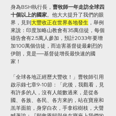
身為BSH執行長，
曹牧師一年走訪全球四
十個以上的國家
。他大大提升了我們的眼
界，見到
大豐收正在世界各地發生
，舉例
來說：印度加略山教會有35萬信徒，每個
禱告會有2.5萬人參加，預計2033年要增
加100萬個信徒，而迫害基督徒最劇烈的
伊朗，竟是──基督徒增長最快速的國
家！
「全球各地正經歷大豐收！」曹牧師引用
啟示錄七章9-10節：「此後，我觀看，見
有許多的人，沒有人能數過來，是從各
國、各族、各民、各方來的，站在寶座和
羔羊面前，身穿白衣，手拿棕樹枝，大聲
喊著說：『願救恩歸與坐在寶座上我們的