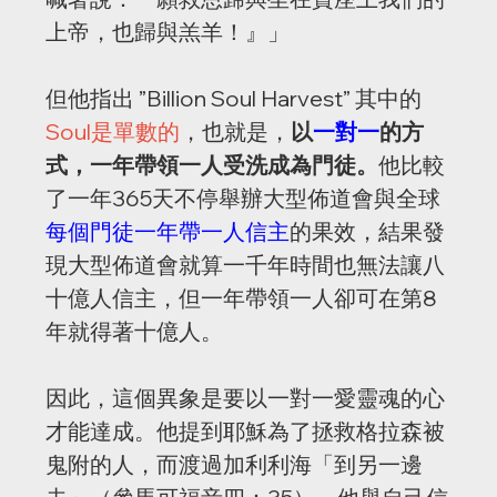
上帝，也歸與羔羊！』」
但他指出 ”Billion Soul Harvest” 其中的
Soul是單數的
，也就是，
以
一對一
的方
式，一年帶領一人受洗成為門徒。
他比較
了一年365天不停舉辦大型佈道會與全球
每個門徒一年帶一人信主
的果效，結果發
現大型佈道會就算一千年時間也無法讓八
十億人信主，但一年帶領一人卻可在第8
年就得著十億人。
因此，這個異象是要以一對一愛靈魂的心
才能達成。他提到耶穌為了拯救格拉森被
鬼附的人，而渡過加利利海「到另一邊