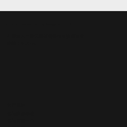
Christian Pastoral Training Association, CPTA
社團法人中華民國基督教牧者訓練協會
統編：81584291
BSH-2 靠著聖靈，透過基督醫治建造的
「福音一對一」
常用連結
領袖訓練學校
領袖資源中心