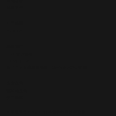
​台灣啟發
​奉獻支持
社群媒體
Youtube
​聯絡我們
LINE官方帳號
02-2363-7186
台北市大安區羅斯福路三段283巷14弄15號1樓
安全政策
隱私權政策
使用條款​
© 版權所有 2025-2033 基督教牧者訓練協會