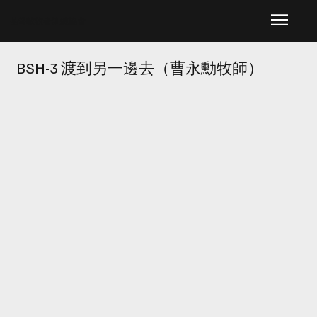
​基督教牧者訓練協會
BSH-3 渡到另一邊去（曹永勳牧師）