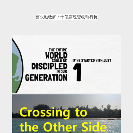
曹永勳牧師 / 十億靈魂豐收執行長