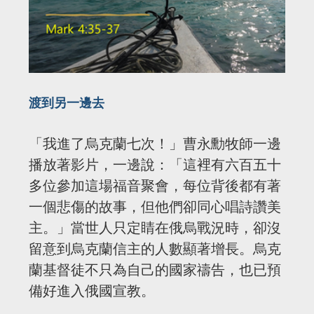
渡到另一邊去
「我進了烏克蘭七次！」曹永勳牧師一邊
播放著影片，一邊說：「這裡有六百五十
多位參加這場福音聚會，每位背後都有著
一個悲傷的故事，但他們卻同心唱詩讚美
主。」當世人只定睛在俄烏戰況時，卻沒
留意到烏克蘭信主的人數顯著增長。烏克
蘭基督徒不只為自己的國家禱告，也已預
備好進入俄國宣教。