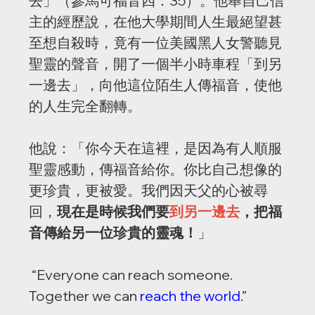
去」（參馬可福音四：35）。他舉自己信
主的經歷說，在他大學期間人生最絕望甚
至想自殺時，竟有一位美國黑人女警聽見
聖靈的聲音，開了一個半小時車程「到另
一邊去」，向他這位陌生人傳福音，使他
的人生完全翻轉。
他說：「你今天在這裡，是因為有人順服
聖靈感動，傳福音給你。你比自己想像的
更珍貴，更被愛。我們因天父的心被尋
回，
現在是時候我們要
到另一邊去
，把福
音傳給另一位珍貴的靈魂！
」
 “Everyone can reach someone. 
Together we can 
reach the world
.”