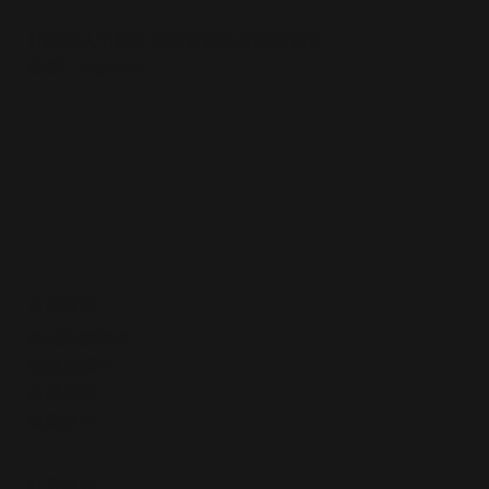
社團法人中華民國基督教牧者訓練協會
統編：81584291
常用連結
領袖訓練學校
領袖資源中心
​台灣啟發
​奉獻支持
社群媒體