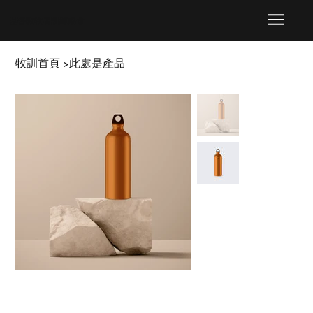
​基督教牧者訓練協會
牧訓首頁
此處是產品
>