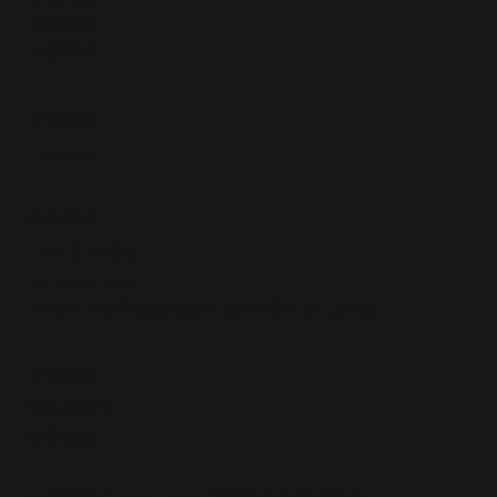
​台灣啟發
​奉獻支持
社群媒體
Youtube
​聯絡我們
LINE官方帳號
02-2363-7186
台北市大安區羅斯福路三段283巷14弄15號1樓
安全政策
隱私權政策
使用條款​