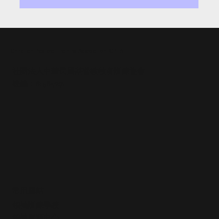
Christian Pastoral Training Association, CPTA
社團法人中華民國基督教牧者訓練協會
統編：81584291
常用連結
領袖訓練學校
領袖資源中心