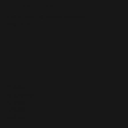
Christian Pastoral Training Association, CPTA
社團法人中華民國基督教牧者訓練協會
統編：81584291
常用連結
領袖訓練學校
領袖資源中心
​台灣啟發
​奉獻支持