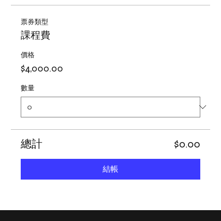
票券類型
課程費
價格
$4,000.00
數量
總計
$0.00
結帳