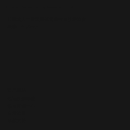
Christian Pastoral Training Association, CPTA
社團法人中華民國基督教牧者訓練協會
統編：81584291
常用連結
領袖訓練學校
領袖資源中心
​台灣啟發
​奉獻支持