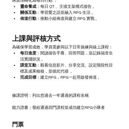
將真理轉化為每日行動 ：
靈命養成
：每日 QT 、主禱文架構式禱告 。
關係互動
：學習愛之語並融入 RPG 生活 。
佈道行動
：推動小組佈道與建立 RPG 實戰 。
上課與評核方式
為確保學習成效，學員需參與以下日常操練與線上課程：
每日進度
：閱讀禱告手冊、回答問題，並記錄福音生
活實踐狀況 。
課堂互動
：觀看信息影片、分享交流、設定階段性目
標及成果檢核，並彼此代禱  。
完成目標
：建立RPG，RPG一起用啟發佈道 。
修課證明：列出您過去一年通過的課程名稱
能力證書：發給通過四門課程並成功建立RPG小隊者
門票