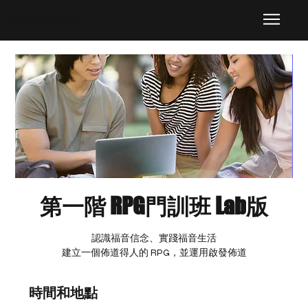
​基督教牧者訓練協會
第一階 RPG門訓班 Lab版
認識福音信念、實踐福音生活
建立一個佈道得人的 RPG，並運用啟發佈道
時間和地點