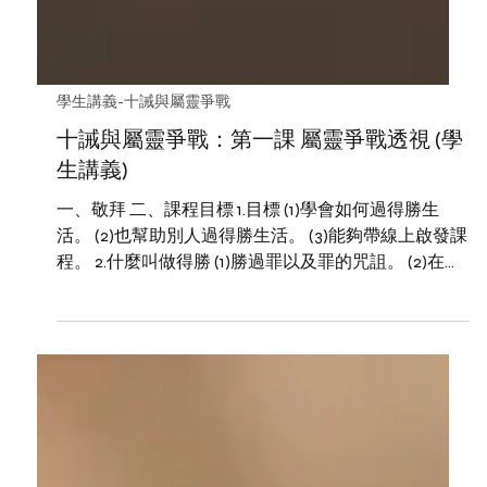
學生講義-十誡與屬靈爭戰
十誡與屬靈爭戰：第一課 屬靈爭戰透視 (學
生講義)
一、敬拜 二、課程目標 1.目標 (1)學會如何過得勝生
活。 (2)也幫助別人過得勝生活。 (3)能夠帶線上啟發課
程。 2.什麼叫做得勝 (1)勝過罪以及罪的咒詛。 (2)在信
心與愛心中得勝。 約壹5:4-5, 創45:26, 羅8:35-39。 (3)
失敗與得勝三大關鍵 失敗關鍵 得勝關鍵 課程 (1.)先
知： 錯誤的認知 一要：耶穌基督並祂釘十字架 使徒信